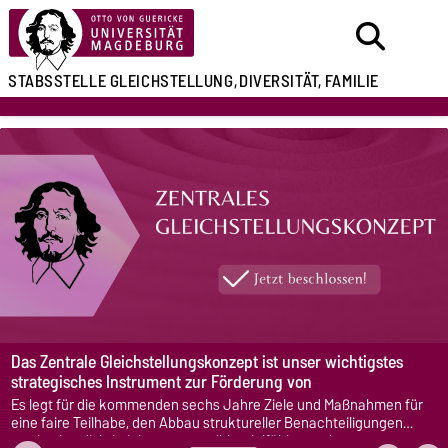
STABSSTELLE
GLEICHSTELLUNG,
DIVERSITÄT, FAMILIE
Das Zentrale Gleichstellungskonzept ist unser wichtigstes
strategisches Instrument zur Förderung von
Chancengerechtigkeit und Gleichstellung an unserer
Es legt für die kommenden sechs Jahre Ziele und Maßnahmen für
Universität.
eine faire Teilhabe, den Abbau struktureller Benachteiligungen
sowie eine diskriminierungssensible, vielfältige und