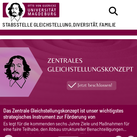
STABSSTELLE
GLEICHSTELLUNG,
DIVERSITÄT, FAMILIE
Das Zentrale Gleichstellungskonzept ist unser wichtigstes
strategisches Instrument zur Förderung von
Chancengerechtigkeit und Gleichstellung an unserer
Es legt für die kommenden sechs Jahre Ziele und Maßnahmen für
Universität.
eine faire Teilhabe, den Abbau struktureller Benachteiligungen
sowie eine diskriminierungssensible, vielfältige und