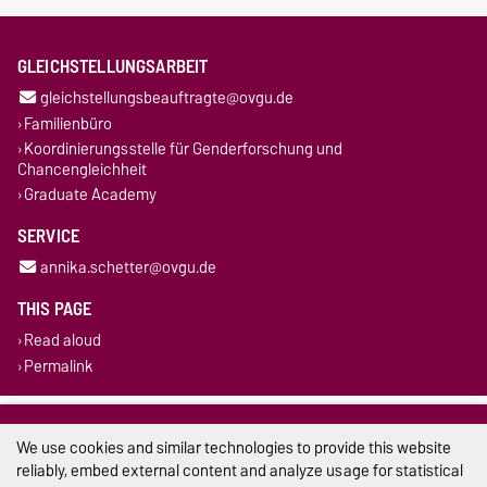
GLEICHSTELLUNGSARBEIT
gleichstellungsbeauftragte@ovgu.de
Familienbüro
Koordinierungsstelle für Genderforschung und
Chancengleichheit
Graduate Academy
SERVICE
annika.schetter@ovgu.de
THIS PAGE
Read aloud
Permalink
Legal Notes
We use cookies and similar technologies to provide this website
Privacy Policy
reliably, embed external content and analyze usage for statistical