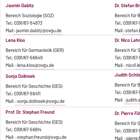
Jasmin Dabitz
Dr. Stefan 
Bereich Soziologie (SOZ)
Bereich für 
Tel.: 0391/67-54873
Tel.: 0391/67
Mail:
jasmin.dabitz@ovgu.de
Mail:
stefan
Lena Klos
Dr. Nico Le
Bereich für Germanistik (GER)
Bereich für
Tel.: 0391/67-56649
Tel.: 0391/67
Mail:
lena.klos@ovgu.de
Mail:
nico1.
Judith Schö
Sonja Dolinsek
Bereich für 
Bereich für Geschichte (GES)
Tel.: 0391/67
Tel.: 0391/67-56411
Mail:
judith
Mail:
sonja.dolinsek@ovgu.de
Prof. Dr. Stephan Freund
Dr. Pierre Fü
Bereich für Geschichte (GES)
Bereich für 
Tel.: 0391/67-56614
Tel.: 0391/67
Mail:
stephan.freund@ovgu.de
Mail:
pierre