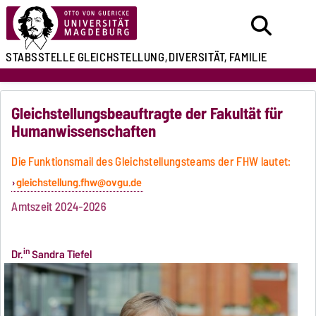
STABSSTELLE
GLEICHSTELLUNG,
DIVERSITÄT, FAMILIE
Gleichstellungsbeauftragte der Fakultät für
Humanwissenschaften
Die Funktionsmail des Gleichstellungsteams der FHW lautet:
gleichstellung.fhw@ovgu.de
Amtszeit 2024-2026
in
Dr.
Sandra Tiefel