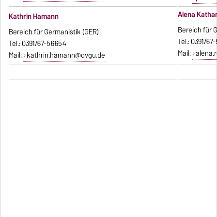
Alena Katha
Kathrin Hamann
Bereich für 
Bereich für Germanistik (GER)
Tel.: 0391/6
Tel.: 0391/67-56654
Mail:
alena.
Mail:
kathrin.hamann@ovgu.de