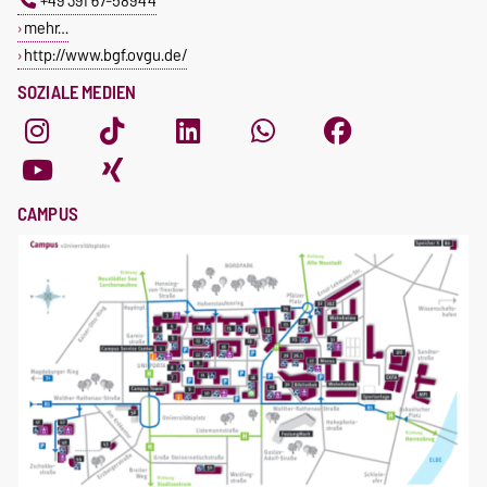
+49 391 67-58944
mehr…
http://www.bgf.ovgu.de/
SOZIALE MEDIEN
CAMPUS