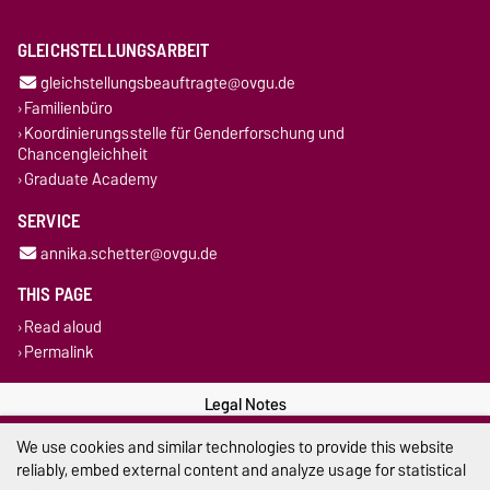
GLEICHSTELLUNGSARBEIT
gleichstellungsbeauftragte@ovgu.de
Familienbüro
Koordinierungsstelle für Genderforschung und
Chancengleichheit
Graduate Academy
SERVICE
annika.schetter@ovgu.de
THIS PAGE
Read aloud
Permalink
Legal Notes
We use cookies and similar technologies to provide this website
Privacy Policy
reliably, embed external content and analyze usage for statistical