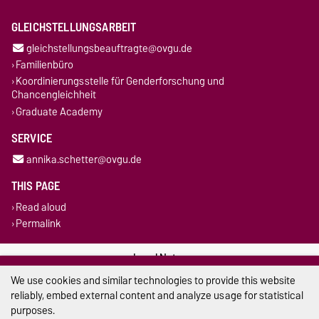
GLEICHSTELLUNGSARBEIT
gleichstellungsbeauftragte@ovgu.de
Familienbüro
Koordinierungsstelle für Genderforschung und
Chancengleichheit
Graduate Academy
SERVICE
annika.schetter@ovgu.de
THIS PAGE
Read aloud
Permalink
Legal Notes
We use cookies and similar technologies to provide this website
Privacy Policy
reliably, embed external content and analyze usage for statistical
purposes.
Accessibility