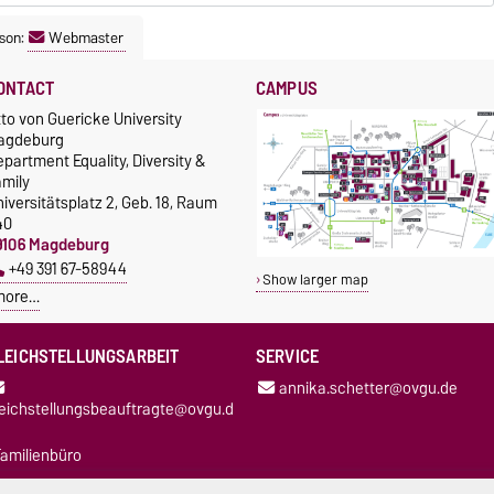
son:
Webmaster
ONTACT
CAMPUS
to von Guericke University
agdeburg
partment Equality, Diversity &
amily
iversitätsplatz 2, Geb. 18, Raum
40
9106 Magdeburg
+49 391 67-58944
Show larger map
more…
LEICHSTELLUNGSARBEIT
SERVICE
annika.schetter@ovgu.de
leichstellungsbeauftragte@ovgu.d
amilienbüro
oordinierungsstelle für