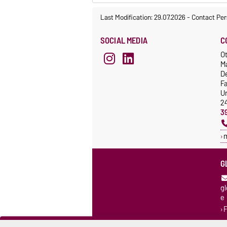
Last Modification: 29.07.2026
-
Contact Per
SOCIAL MEDIA
C
Ot
M
De
F
Un
2
3
G
g
e
F
K