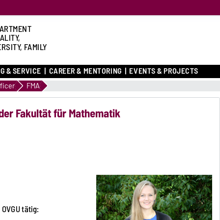
ARTMENT
ALITY,
RSITY, FAMILY
G & SERVICE
CAREER & MENTORING
EVENTS & PROJECTS
ficer
FMA
der Fakultät für Mathematik
r OVGU tätig: