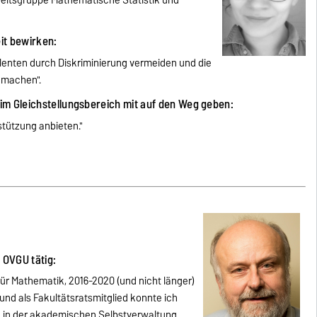
Arbeitsgruppe Mathematische Statistik und
eit bewirken:
enten durch Diskriminierung vermeiden und die
 machen".
im Gleichstellungsbereich mit auf den Weg geben:
stützung anbieten."
r OVGU tätig:
 für Mathematik, 2016-2020 (und nicht länger)
und als Fakultätsratsmitglied konnte ich
en in der akademischen Selbstverwaltung