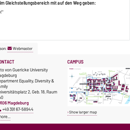
im Gleichstellungsbereich mit auf den Weg geben:
!"
son:
Webmaster
ONTACT
CAMPUS
to von Guericke University
agdeburg
partment Equality, Diversity &
amily
iversitätsplatz 2, Geb. 18, Raum
40
9106 Magdeburg
+49 391 67-58944
Show larger map
more…