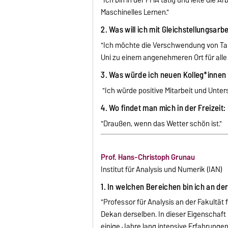
"Ich bin in der FMA tätig und leite die 
Maschinelles Lernen."
2. Was will ich mit Gleichstellungsarb
"Ich möchte die Verschwendung von Tal
Uni zu einem angenehmeren Ort für alle
3. Was würde ich neuen Kolleg*innen 
"Ich würde positive Mitarbeit und Unter
4. Wo findet man mich in der Freizeit:
"Draußen, wenn das Wetter schön ist."
Prof. Hans-Christoph Grunau
Institut für Analysis und Numerik (IAN)
1. In welchen Bereichen bin ich an de
"Professor für Analysis an der Fakultät
Dekan derselben. In dieser Eigenschaft 
einige Jahre lang intensive Erfahrung