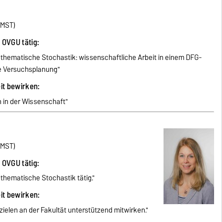
IMST)
r OVGU tätig:
mathematische Stochastik: wissenschaftliche Arbeit in einem DFG-
e Versuchsplanung"
eit bewirken:
 in der Wissenschaft"
(IMST)
r OVGU tätig:
Mathematische Stochastik tätig."
eit bewirken:
ielen an der Fakultät unterstützend mitwirken."