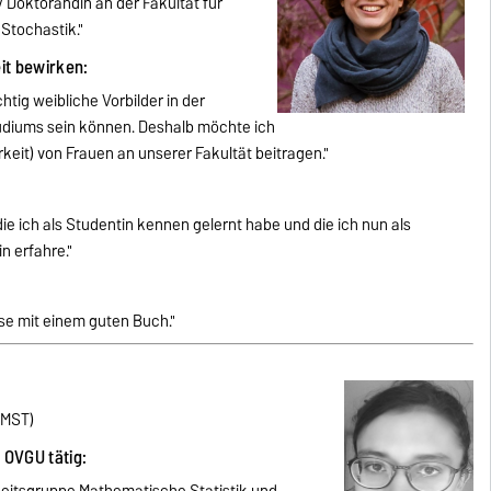
/ Doktorandin an der Fakultät für
Stochastik."
eit bewirken:
htig weibliche Vorbilder in der
udiums sein können. Deshalb möchte ich
rkeit) von Frauen an unserer Fakultät beitragen."
ie ich als Studentin kennen gelernt habe und die ich nun als
n erfahre."
e mit einem guten Buch."
(IMST)
r OVGU tätig: