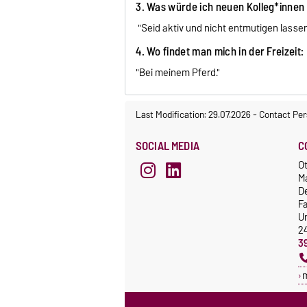
3. Was würde ich neuen Kolleg*innen 
"Seid aktiv und nicht entmutigen lassen
4. Wo findet man mich in der Freizeit:
"Bei meinem Pferd."
Last Modification: 29.07.2026
-
Contact Per
SOCIAL MEDIA
C
Ot
M
De
F
Un
2
3