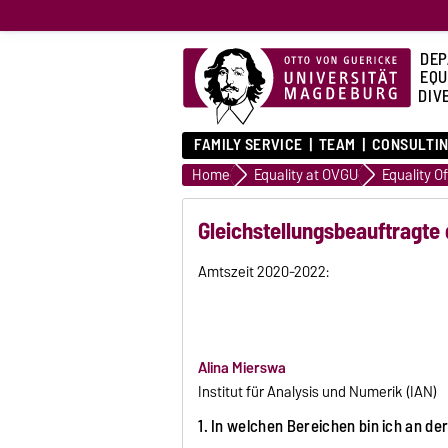
DEP
EQU
DIVE
FAMILY SERVICE
TEAM
CONSULTIN
Home
Equality at OVGU
Equality Of
Gleichstellungsbeauftragte 
Amtszeit 2020-2022:
Alina Mierswa
Institut für Analysis und Numerik (IAN)
1. In welchen Bereichen bin ich an de