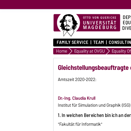
DEP
EQU
DIVE
FAMILY SERVICE
TEAM
CONSULTIN
Home
Equality at OVGU
Equality Of
Gleichstellungsbeauftragte 
Amtszeit 2020-2022:
Dr.-Ing. Claudia Krull
Institut für Simulation und Graphik (ISG)
1. In welchen Bereichen bin ich an de
"Fakultät für Informatik"