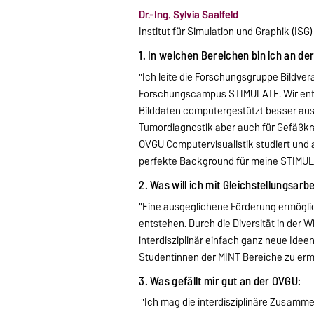
Dr.-Ing. Sylvia Saalfeld
Institut für Simulation und Graphik (ISG)
1. In welchen Bereichen bin ich an de
"Ich leite die Forschungsgruppe Bildve
Forschungscampus STIMULATE. Wir ent
Bilddaten computergestützt besser ausw
Tumordiagnostik aber auch für Gefäßkra
OVGU Computervisualistik studiert und an
perfekte Background für meine STIMUL
2. Was will ich mit Gleichstellungsarb
"Eine ausgeglichene Förderung ermögli
entstehen. Durch die Diversität in der
interdisziplinär einfach ganz neue Idee
Studentinnen der MINT Bereiche zu ermu
3. Was gefällt mir gut an der OVGU:
"Ich mag die interdisziplinäre Zusamme