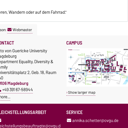
ieren, Wandern oder auf dem Fahrrad."
son:
Webmaster
ONTACT
CAMPUS
to von Guericke University
agdeburg
partment Equality, Diversity &
amily
iversitätsplatz 2, Geb. 18, Raum
40
9106 Magdeburg
+49 391 67-58944
Show larger map
more…
LEICHSTELLUNGSARBEIT
SERVICE
annika.schetter@ovgu.de
leichstellungsbeauftragte@ovgu.d