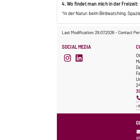
4. Wo findet man mich in der Freizeit:
"In der Natur: beim Birdwatching, Spaz
Last Modification: 29.07.2026
-
Contact Per
SOCIAL MEDIA
C
Ot
M
De
F
Un
2
3
G
g