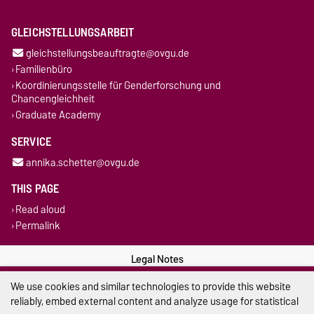
GLEICHSTELLUNGSARBEIT
gleichstellungsbeauftragte@ovgu.de
Familienbüro
Koordinierungsstelle für Genderforschung und
Chancengleichheit
Graduate Academy
SERVICE
annika.schetter@ovgu.de
THIS PAGE
Read aloud
Permalink
Legal Notes
We use cookies and similar technologies to provide this website
Privacy Policy
reliably, embed external content and analyze usage for statistical