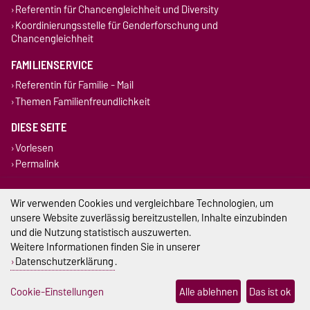
Referentin für Chancengleichheit und Diversity
Koordinierungsstelle für Genderforschung und
Chancengleichheit
FAMILIENSERVICE
Referentin für Familie - Mail
Themen Familienfreundlichkeit
DIESE SEITE
Vorlesen
Permalink
Impressum
Wir verwenden Cookies und vergleichbare Technologien, um
unsere Website zuverlässig bereitzustellen, Inhalte einzubinden
Datenschutz
und die Nutzung statistisch auszuwerten.
Weitere Informationen finden Sie in unserer
Barrierefreiheit
Datenschutzerklärung
.
Cookie-Einstellungen
Cookie-Einstellungen
Alle ablehnen
Das ist ok
Sitemap