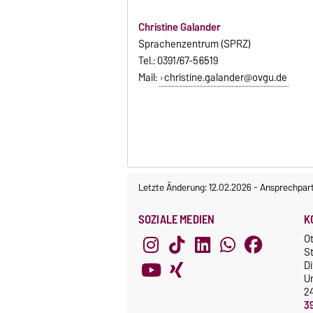
Christine Galander
Sprachenzentrum (SPRZ)
Tel.: 0391/67-56519
Mail:
christine.galander@ovgu.de
Letzte Änderung: 12.02.2026
-
Ansprechpar
SOZIALE MEDIEN
K
O
St
Di
Un
2
3