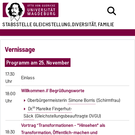
STABSSTELLE
GLEICHSTELLUNG,
DIVERSITÄT, FAMILIE
Vernissage
Programm am 25. November
17:30
Einlass
Uhr
Willkommen // Begrüßungsworte
18:00
Oberbürgermeisterin
Simone Borris
(Schirmfrau)
Uhr
in
Dr.
Mareike Fingerhut-
Säck
(Gleichstellungsbeauftragte OVGU)
Vortrag "Transformationen - *Hinsehen* als
18:30
Transformation, Öffentlich-machen und