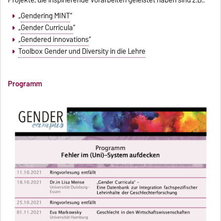
Projekte, die inspirierende Vorarbeiten geleistet haben sind z.B.:
„
Gendering MINT
“
„
Gender Curricula
“
„
Gendered innovations
“
Toolbox Gender und Diversity in die Lehre
Programm