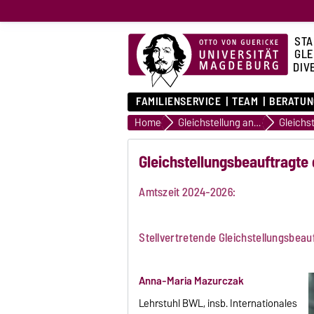
STA
GLE
DIVE
FAMILIENSERVICE
TEAM
BERATUN
Home
Gleichstellung an der OVGU
Gleichstellungsbeauftragte 
Amtszeit 2024-2026:
Stellvertretende Gleichstellungsbea
Anna-Maria Mazurczak
Lehrstuhl BWL, insb. Internationales