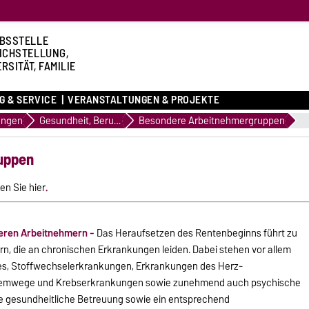
BSSTELLE
ICHSTELLUNG,
RSITÄT, FAMILIE
G & SERVICE
VERANSTALTUNGEN & PROJEKTE
ungen
Gesundheit, Beruf und Familie
Besondere Arbeitnehmergruppen
uppen
en Sie hier
.
eren Arbeitnehmern -
Das Heraufsetzen des Rentenbeginns führt zu
n, die an chronischen Erkrankungen leiden. Dabei stehen vor allem
, Stoffwechselerkrankungen, Erkrankungen des Herz-
Atemwege und Krebserkrankungen sowie zunehmend auch psychische
e gesundheitliche Betreuung sowie ein entsprechend