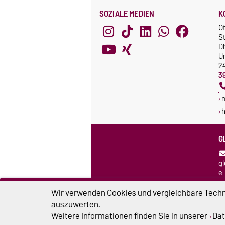
SOZIALE MEDIEN
K
O
St
Di
Un
2
3
h
G
g
e
R
Wir verwenden Cookies und vergleichbare Techno
un
auszuwerten.
K
G
Weitere Informationen finden Sie in unserer
Dat
C