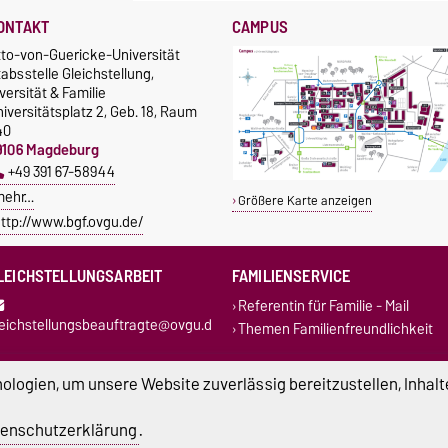
ONTAKT
CAMPUS
tto-von-Guericke-Universität
absstelle Gleichstellung,
versität & Familie
iversitätsplatz 2, Geb. 18, Raum
40
9106 Magdeburg
+49 391 67-58944
mehr…
Größere Karte anzeigen
ttp://www.bgf.ovgu.de/
LEICHSTELLUNGSARBEIT
FAMILIENSERVICE
Referentin für Familie - Mail
leichstellungsbeauftragte@ovgu.d
Themen Familienfreundlichkeit
eferentin für Chancengleichheit
logien, um unsere Website zuverlässig bereitzustellen, Inhalt
d Diversity
oordinierungsstelle für
enderforschung und
enschutzerklärung
.
hancengleichheit