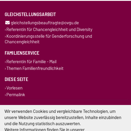
GLEICHSTELLUNGSARBEIT
gleichstellungsbeauftragte@ovgu.de
Referentin für Chancengleichheit und Diversity
Koordinierungsstelle für Genderforschung und
Chancengleichheit
FAMILIENSERVICE
Referentin für Familie - Mail
Themen Familienfreundlichkeit
DIESE SEITE
Vorlesen
Permalink
Impressum
Wir verwenden Cookies und vergleichbare Technologien, um
unsere Website zuverlässig bereitzustellen, Inhalte einzubinden
Datenschutz
und die Nutzung statistisch auszuwerten.
Weitere Informationen finden Sie in unserer