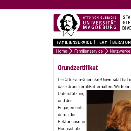
STA
GLE
DIVE
FAMILIENSERVICE
TEAM
BERATUN
Home
Familienservice
Grundzertifikat
Die Otto-von-Guericke-Universität hat 
das
Grundzertifikat
erhalten. Wir konn
Unterstützung
und des
Engagements
durch den
Rektor unserer
Hochschule