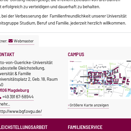
t erfolgreich zu verteidigen und dauerhaft zu behalten.
 bei der Verbesserung der Familienfreundlichkeit unserer Universität
beitsgruppe Studium, Beruf und Familie, jederzeit herzlich willkommen.
tner:
Webmaster
ONTAKT
CAMPUS
tto-von-Guericke-Universität
absstelle Gleichstellung,
versität & Familie
iversitätsplatz 2, Geb. 18, Raum
40
9106 Magdeburg
+49 391 67-58944
mehr…
Größere Karte anzeigen
ttp://www.bgf.ovgu.de/
LEICHSTELLUNGSARBEIT
FAMILIENSERVICE